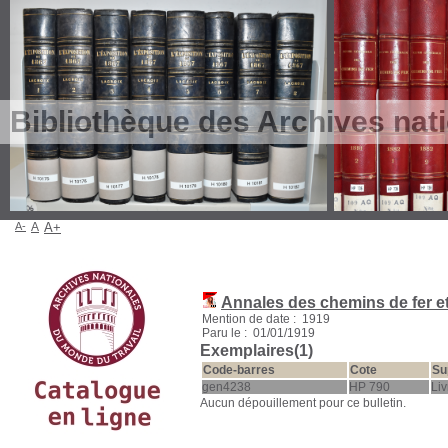
Bibliothèque des Archives nat
A-
A
A+
Annales des chemins de fer e
Mention de date : 1919
Paru le : 01/01/1919
Exemplaires(1)
Code-barres
Cote
Su
gen4238
HP 790
Liv
Aucun dépouillement pour ce bulletin.