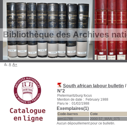
Bibliothèque des Archives nat
A-
A
A+
South african labour bulletin
/
N°2
Pietermaritzburg focus
Mention de date : February 1988
Paru le : 01/02/1988
Exemplaires(1)
Code-barres
Cote
gen11788
2000 57_MAA_075
Aucun dépouillement pour ce bulletin.