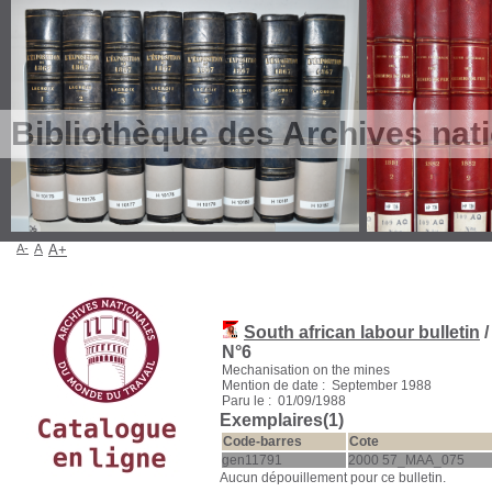
Bibliothèque des Archives nat
A-
A
A+
South african labour bulletin
/
N°6
Mechanisation on the mines
Mention de date : September 1988
Paru le : 01/09/1988
Exemplaires(1)
Code-barres
Cote
gen11791
2000 57_MAA_075
Aucun dépouillement pour ce bulletin.