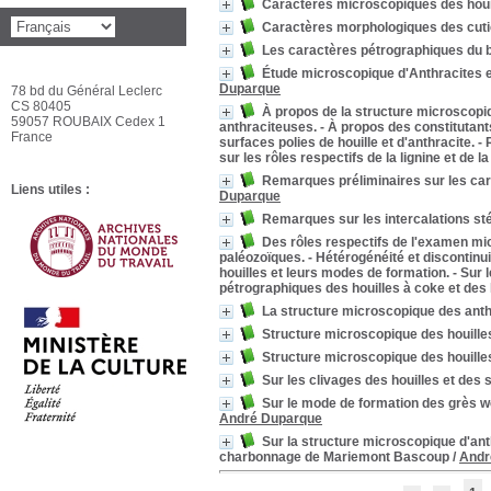
Caractères microscopiques des houil
Caractères morphologiques des cuticu
Les caractères pétrographiques du b
Étude microscopique d'Anthracites 
Duparque
78 bd du Général Leclerc
CS 80405
À propos de la structure microscopiq
59057 ROUBAIX Cedex 1
anthraciteuses. - À propos des constitutan
France
surfaces polies de houille et d'anthracite. 
sur les rôles respectifs de la lignine et de
Remarques préliminaires sur les car
Liens utiles :
Duparque
Remarques sur les intercalations st
Des rôles respectifs de l'examen mic
paléozoïques. - Hétérogénéité et discontin
houilles et leurs modes de formation. - Sur 
pétrographiques des houilles à coke et des 
La structure microscopique des anth
Structure microscopique des houilles
Structure microscopique des houilles
Sur les clivages des houilles et des 
Sur le mode de formation des grès w
André Duparque
Sur la structure microscopique d'ant
charbonnage de Mariemont Bascoup
/
Andr