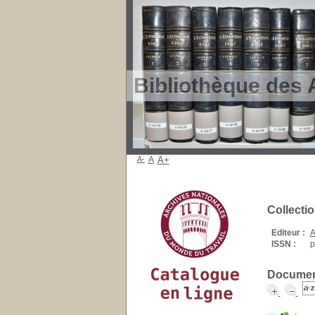
Bibliothèque des 
A-
A
A+
Collecti
Editeur :
A
ISSN :
p
Document