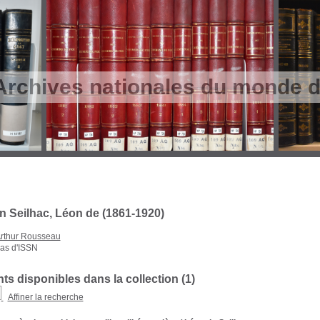
Archives nationales du monde du
on Seilhac, Léon de (1861-1920)
rthur Rousseau
as d'ISSN
s disponibles dans la collection (
1
)
Affiner la recherche