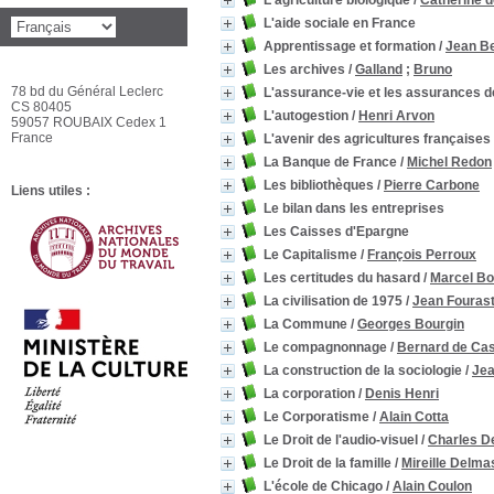
L'agriculture biologique
/
Catherine d
L'aide sociale en France
Apprentissage et formation
/
Jean B
Les archives
/
Galland
;
Bruno
78 bd du Général Leclerc
L'assurance-vie et les assurances 
CS 80405
L'autogestion
/
Henri Arvon
59057 ROUBAIX Cedex 1
France
L'avenir des agricultures françaises
La Banque de France
/
Michel Redon
Les bibliothèques
/
Pierre Carbone
Liens utiles :
Le bilan dans les entreprises
Les Caisses d'Epargne
Le Capitalisme
/
François Perroux
Les certitudes du hasard
/
Marcel Bo
La civilisation de 1975
/
Jean Fourast
La Commune
/
Georges Bourgin
Le compagnonnage
/
Bernard de Cas
La construction de la sociologie
/
Jea
La corporation
/
Denis Henri
Le Corporatisme
/
Alain Cotta
Le Droit de l'audio-visuel
/
Charles D
Le Droit de la famille
/
Mireille Delma
L'école de Chicago
/
Alain Coulon