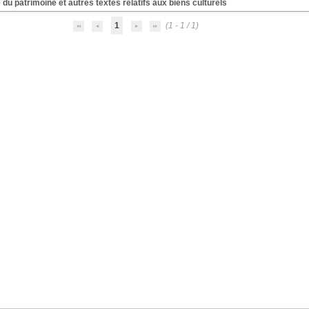
du patrimoine et autres textes relatifs aux biens culturels
1
(1 - 1 / 1)