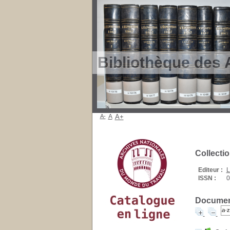
Bibliothèque des 
A-
A
A+
Collecti
Editeur :
L
ISSN :
0
Document