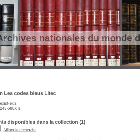
Archives nationales du monde du
on Les codes bleus Litec
exisNexis
248-580X [s
s disponibles dans la collection (
1
)
Affiner la recherche