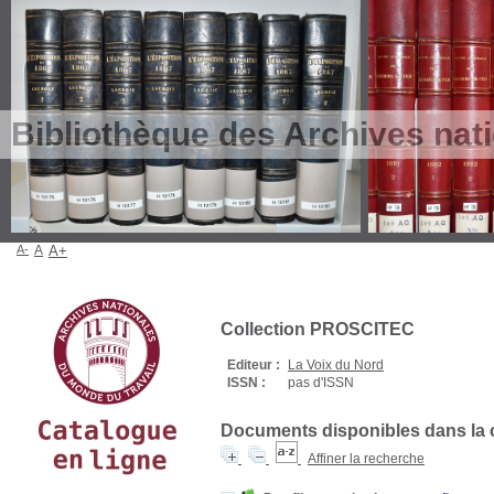
Bibliothèque des Archives nat
A-
A
A+
Collection PROSCITEC
Editeur :
La Voix du Nord
ISSN :
pas d'ISSN
Documents disponibles dans la c
Affiner la recherche