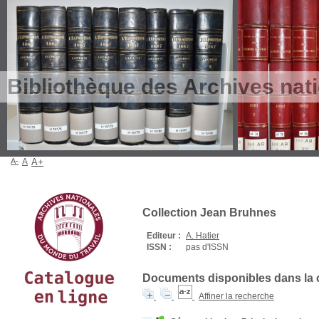
Bibliothèque des Archives nat
A-
A
A+
Collection Jean Bruhnes
Editeur :
A. Hatier
ISSN :
pas d'ISSN
Documents disponibles dans la c
Affiner la recherche