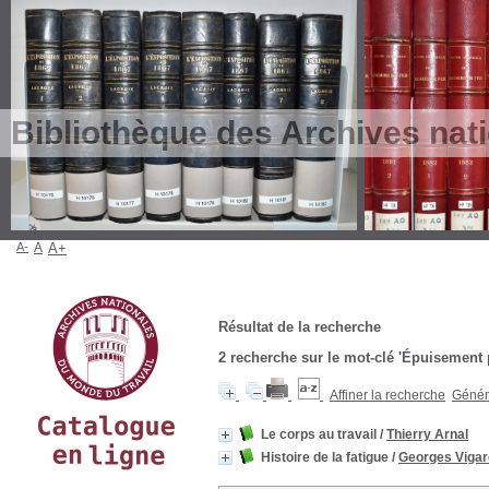
Bibliothèque des Archives nat
A-
A
A+
Résultat de la recherche
2
recherche sur le mot-clé
'Épuisement 
Affiner la recherche
Génére
Le corps au travail
/
Thierry Arnal
Histoire de la fatigue
/
Georges Vigar