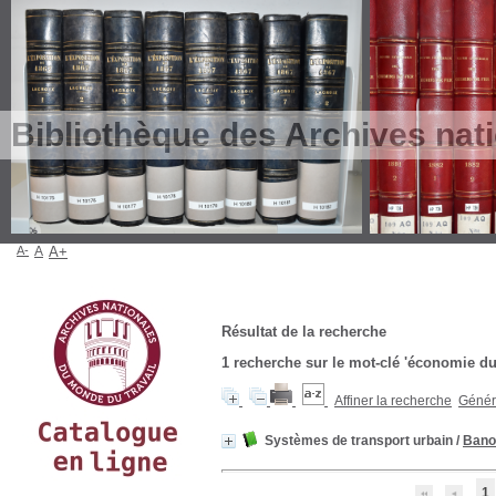
Bibliothèque des Archives nat
A-
A
A+
Résultat de la recherche
1
recherche sur le mot-clé
'économie du 
Affiner la recherche
Génére
Systèmes de transport urbain
/
Bano
1