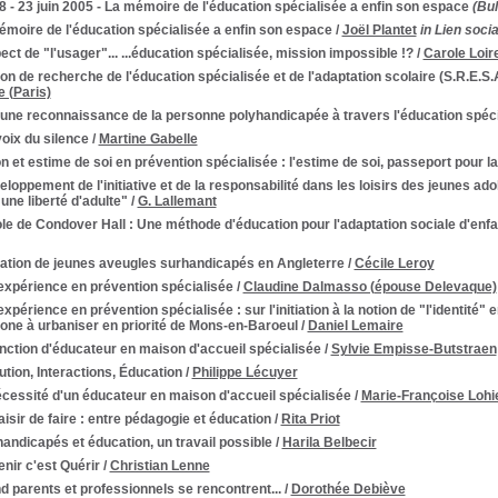
 - 23 juin 2005 - La mémoire de l'éducation spécialisée a enfin son espace
(Bul
moire de l'éducation spécialisée a enfin son espace
/
Joël Plantet
in Lien socia
ct de "l'usager"... ...éducation spécialisée, mission impossible !?
/
Carole Loir
on de recherche de l'éducation spécialisée et de l'adaptation scolaire (S.R.E.S.
 (Paris)
une reconnaissance de la personne polyhandicapée à travers l'éducation spéc
oix du silence
/
Martine Gabelle
n et estime de soi en prévention spécialisée : l'estime de soi, passeport pour la
loppement de l'initiative et de la responsabilité dans les loisirs des jeunes ad
une liberté d'adulte"
/
G. Lallemant
le de Condover Hall : Une méthode d'éducation pour l'adaptation sociale d'en
ation de jeunes aveugles surhandicapés en Angleterre
/
Cécile Leroy
expérience en prévention spécialisée
/
Claudine Dalmasso (épouse Delevaque)
xpérience en prévention spécialisée : sur l'initiation à la notion de "l'identité" 
zone à urbaniser en priorité de Mons-en-Baroeul
/
Daniel Lemaire
nction d'éducateur en maison d'accueil spécialisée
/
Sylvie Empisse-Butstraen
tution, Interactions, Éducation
/
Philippe Lécuyer
cessité d'un éducateur en maison d'accueil spécialisée
/
Marie-Françoise Lohi
aisir de faire : entre pédagogie et éducation
/
Rita Priot
andicapés et éducation, un travail possible
/
Harila Belbecir
nir c'est Quérir
/
Christian Lenne
 parents et professionnels se rencontrent...
/
Dorothée Debiève