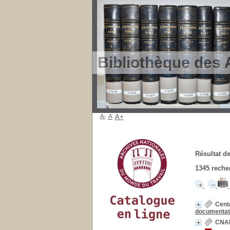
Bibliothèque des 
A-
A
A+
Résultat de
1345
recher
Centr
documentati
CNAH