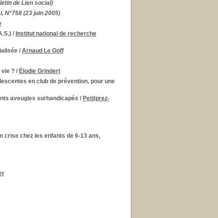
letin de Lien social)
l, N°758 (23 juin 2005)
e
A.S.)
/
Institut national de recherche
ialisée
/
Arnaud Le Goff
 vie ?
/
Élodie Grindert
olescentes en club de prévention, pour une
fants aveugles surhandicapés
/
Petitprez-
en crise chez les enfants de 6-13 ans,
er