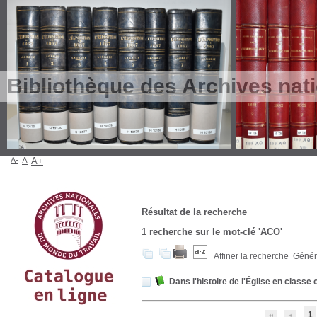
Bibliothèque des Archives nat
A-
A
A+
Résultat de la recherche
1
recherche sur le mot-clé
'ACO'
Affiner la recherche
Génére
Dans l'histoire de l'Église en classe 
1