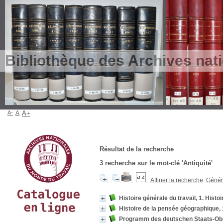
Bibliothèque des Archives nat
A-
A
A+
Résultat de la recherche
3
recherche sur le mot-clé
'Antiquité'
Affiner la recherche
Génére
Histoire générale du travail, 1. Histo
Histoire de la pensée géographique, 1
Programm des deutschen Staats-Obe