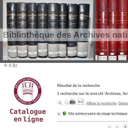
Bibliothèque des Archives nat
A-
A
A+
Résultat de la recherche
1
recherche sur le mot-clé
'Archives, fo
Affiner la recherche
Génére
50e anniversaire du stage technique 
1