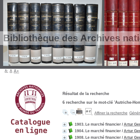
Bibliothèque des Archives nat
A-
A
A+
Résultat de la recherche
6
recherche sur le mot-clé
'Autriche-Hon
Affiner la recherche
Génére
1903. Le marché financier
/
Artur Ge
1904. Le marché financier
/
Artur Ge
1908. Le marché financier
/
Artur Ge