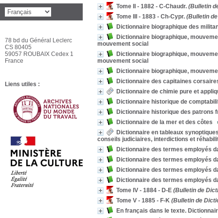
Tome II - 1882 - C-Chaudr.
(Bulletin d
Tome III - 1883 - Ch-Cypr.
(Bulletin de
Dictionnaire biographique des milita
Dictionnaire biographique, mouvemen
78 bd du Général Leclerc
mouvement social
CS 80405
59057 ROUBAIX Cedex 1
Dictionnaire biographique, mouvemen
France
mouvement social
Dictionnaire biographique, mouvemen
Dictionnaire des capitaines corsaires
Liens utiles :
Dictionnaire de chimie pure et appli
Dictionnaire historique de comptabil
Dictionnaire historique des patrons 
Dictionnaire de la mer et des côtes
Dictionnaire en tableaux synoptiques 
conseils judiciaires, interdictions et réhabil
Dictionnaire des termes employés dan
Dictionnaire des termes employés dan
Dictionnaire des termes employés dan
Dictionnaire des termes employés dan
Tome IV - 1884 - D-E
(Bulletin de Dict
Tome V - 1885 - F-K
(Bulletin de Dict
En français dans le texte. Dictionna