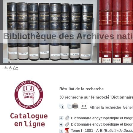
Bibliothèque des Archives nat
A-
A
A+
Résultat de la recherche
30
recherche sur le mot-clé
'Dictionnair
Affiner la recherche
Génére
Dictionnaire encyclopédique et biogra
Dictionnaire encyclopédique et biogra
Tome I - 1881 - A-B
(Bulletin de Dicti