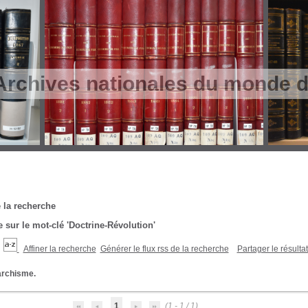
Archives nationales du monde du
 la recherche
 sur le mot-clé
'Doctrine-Révolution'
Affiner la recherche
Générer le flux rss de la recherche
Partager le résulta
archisme.
1
(1 - 1 / 1)