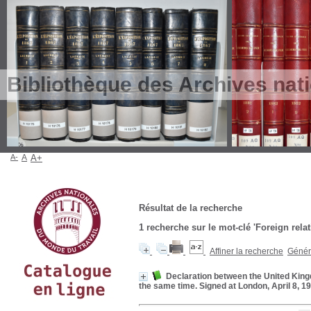
Bibliothèque des Archives nat
A-
A
A+
Résultat de la recherche
1
recherche sur le mot-clé
'Foreign rela
Affiner la recherche
Génére
Declaration between the United King
the same time. Signed at London, April 8, 1