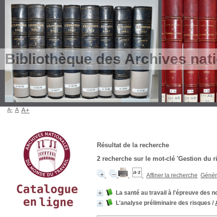
Bibliothèque des Archives nat
A-
A
A+
Résultat de la recherche
2
recherche sur le mot-clé
'Gestion du r
Affiner la recherche
Génére
La santé au travail à l'épreuve des 
L'analyse préliminaire des risques
/