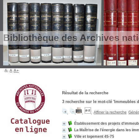
Bibliothèque des Archives nat
A-
A
A+
Résultat de la recherche
3
recherche sur le mot-clé
'Immeubles d'
Affiner la recherche
Génére
Établissement des projets d'immeubl
La Maîtrise de l'énergie dans les imm
Ville et logement 45-75