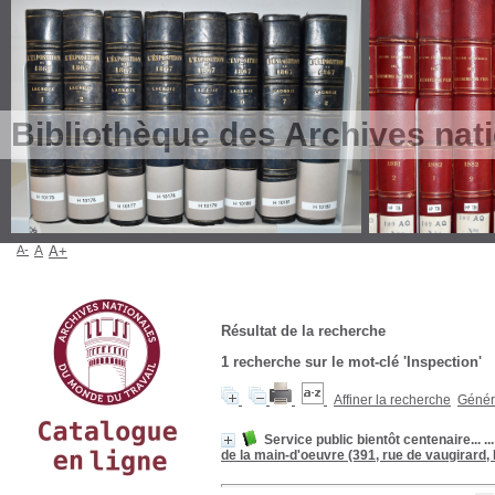
Bibliothèque des Archives nat
A-
A
A+
Résultat de la recherche
1
recherche sur le mot-clé
'Inspection'
Affiner la recherche
Génére
Service public bientôt centenaire... ..
de la main-d'oeuvre (391, rue de vaugirard, 