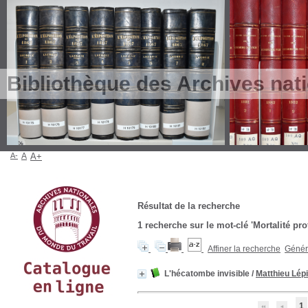
Bibliothèque des Archives nat
A-
A
A+
Résultat de la recherche
1
recherche sur le mot-clé
'Mortalité pro
Affiner la recherche
Génére
L'hécatombe invisible
/
Matthieu Lép
1