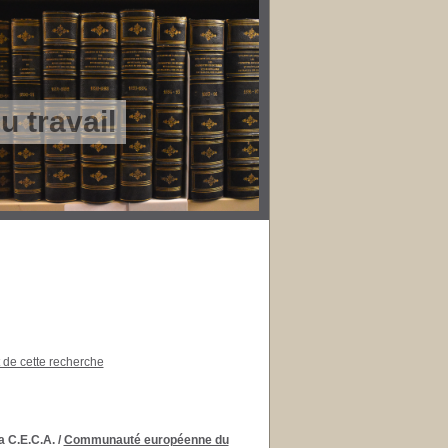
 travail
t de cette recherche
a C.E.C.A.
/
Communauté européenne du