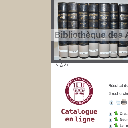
Bibliothèque des 
A-
A
A+
Résultat de
3
recherche
Organ
Déont
Le ré