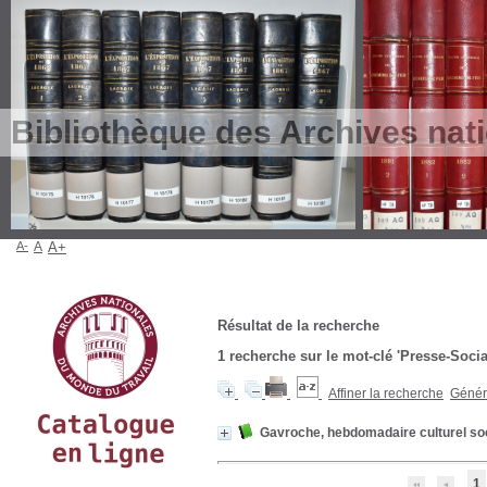
Bibliothèque des Archives nat
A-
A
A+
Résultat de la recherche
1
recherche sur le mot-clé
'Presse-Socia
Affiner la recherche
Génére
Gavroche, hebdomadaire culturel soci
1