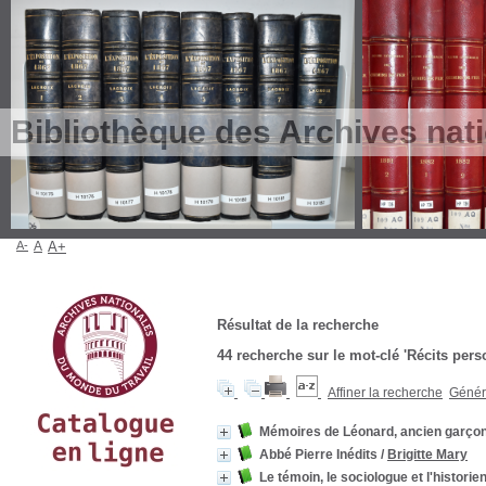
Bibliothèque des Archives nat
A-
A
A+
Résultat de la recherche
44
recherche sur le mot-clé
'Récits pers
Affiner la recherche
Génére
Mémoires de Léonard, ancien garço
Abbé Pierre Inédits
/
Brigitte Mary
Le témoin, le sociologue et l'historie