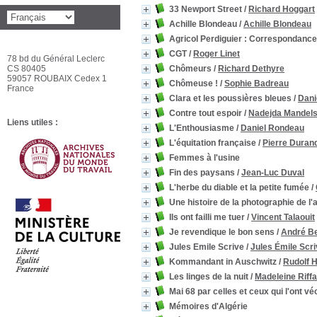
33 Newport Street
/
Richard Hoggart
Achille Blondeau
/
Achille Blondeau
Agricol Perdiguier : Correspondance
CGT
/
Roger Linet
78 bd du Général Leclerc
CS 80405
Chômeurs
/
Richard Dethyre
59057 ROUBAIX Cedex 1
Chômeuse !
/
Sophie Badreau
France
Clara et les poussières bleues
/
Dani
Contre tout espoir
/
Nadejda Mandel
Liens utiles :
L'Enthousiasme
/
Daniel Rondeau
L'équitation française
/
Pierre Duran
Femmes à l'usine
Fin des paysans
/
Jean-Luc Duval
L'herbe du diable et la petite fumée
/
Une histoire de la photographie de l
Ils ont failli me tuer
/
Vincent Talaouit
Je revendique le bon sens
/
André B
Jules Emile Scrive
/
Jules Émile Scr
Kommandant in Auschwitz
/
Rudolf 
Les linges de la nuit
/
Madeleine Riff
Mai 68 par celles et ceux qui l'ont vé
Mémoires d'Algérie