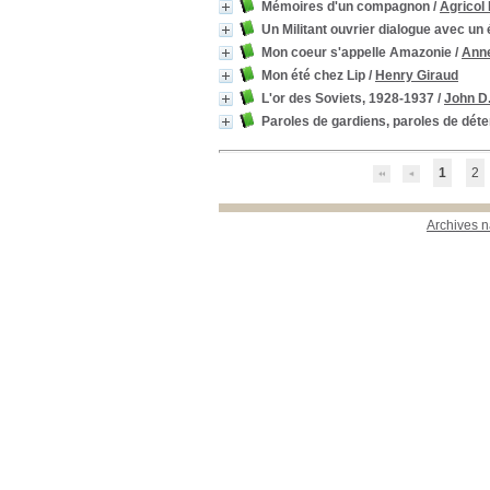
Mémoires d'un compagnon
/
Agricol 
Un Militant ouvrier dialogue avec un
Mon coeur s'appelle Amazonie
/
Anne
Mon été chez Lip
/
Henry Giraud
L'or des Soviets, 1928-1937
/
John D.
Paroles de gardiens, paroles de dét
1
2
Archives n