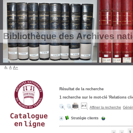
Bibliothèque des Archives nat
A-
A
A+
Résultat de la recherche
1
recherche sur le mot-clé
'Relations cl
Affiner la recherche
Génére
Stratégie clients
1