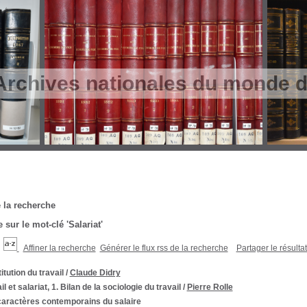
Archives nationales du monde du
 la recherche
 sur le mot-clé
'Salariat'
Affiner la recherche
Générer le flux rss de la recherche
Partager le résulta
titution du travail
/
Claude Didry
il et salariat, 1. Bilan de la sociologie du travail
/
Pierre Rolle
caractères contemporains du salaire