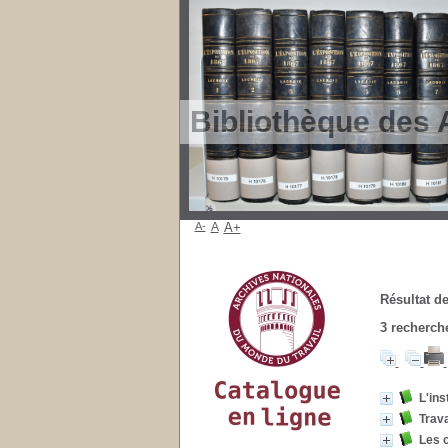
Bibliothèque des 
A-
A
A+
Résultat de
3
recherche
L'ins
Trava
Les 