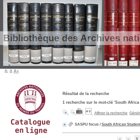
Bibliothèque des Archives nat
A-
A
A+
Résultat de la recherche
1
recherche sur le mot-clé
'South Africa
Affiner la recherche
Génére
SASPU focus
/
South African Studen
1