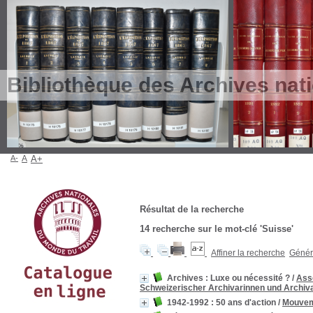
Bibliothèque des Archives nat
A-
A
A+
Résultat de la recherche
14
recherche sur le mot-clé
'Suisse'
Affiner la recherche
Génére
Archives : Luxe ou nécessité ?
/
Asso
Schweizerischer Archivarinnen und Archiv
1942-1992 : 50 ans d'action
/
Mouveme