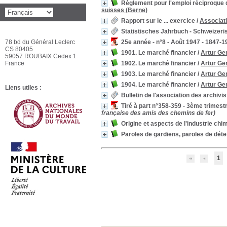
Réglement pour l'emploi réciproque de
suisses (Berne)
Rapport sur le ... exercice
/
Associati
Statistisches Jahrbuch - Schweize
78 bd du Général Leclerc
25e année - n°8 - Août 1947 - 1847-1
CS 80405
1901. Le marché financier
/
Artur Ge
59057 ROUBAIX Cedex 1
France
1902. Le marché financier
/
Artur Ge
1903. Le marché financier
/
Artur Ge
1904. Le marché financier
/
Artur Ge
Liens utiles :
Bulletin de l'association des archivi
Tiré à part n°358-359 - 3ème trimes
française des amis des chemins de fer)
Origine et aspects de l'industrie chi
Paroles de gardiens, paroles de dét
1