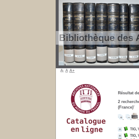
Bibliothèque des 
A-
A
A+
Résultat de
2
recherche
(France)'
TIG, 
TIG, 