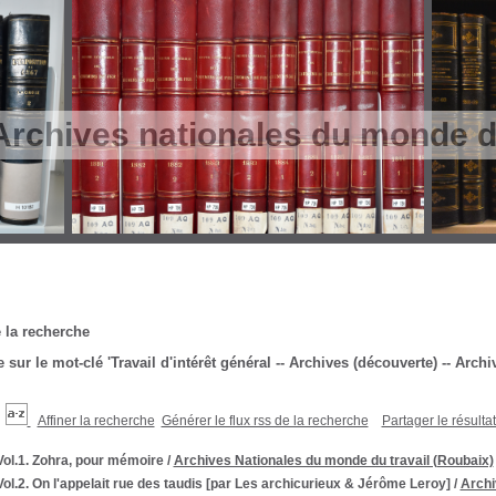
Archives nationales du monde du
 la recherche
 sur le mot-clé
'Travail d'intérêt général -- Archives (découverte) -- Arc
Affiner la recherche
Générer le flux rss de la recherche
Partager le résulta
Vol.1. Zohra, pour mémoire
/
Archives Nationales du monde du travail (Roubaix)
Vol.2. On l'appelait rue des taudis [par Les archicurieux & Jérôme Leroy]
/
Archi