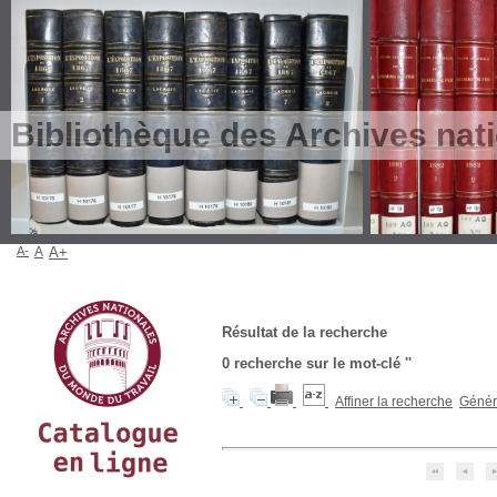
Bibliothèque des Archives nat
A-
A
A+
Résultat de la recherche
0
recherche sur le mot-clé
''
Affiner la recherche
Génére