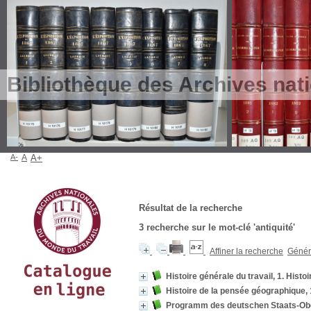
Bibliothèque des Archives nat
A-
A
A+
Résultat de la recherche
3
recherche sur le mot-clé
'antiquité'
Affiner la recherche
Génére
Histoire générale du travail, 1. Histo
Histoire de la pensée géographique, 1
Programm des deutschen Staats-Obe