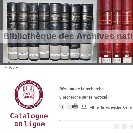
Bibliothèque des Archives nat
A-
A
A+
Résultat de la recherche
0
recherche sur le mot-clé
''
Affiner la recherche
Génére