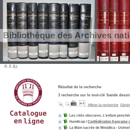
Bibliothèque des Archives nat
A-
A
A+
Résultat de la recherche
3
recherche sur le mot-clé
'bande dessi
Affiner la recherche
Génére
Les cités obscures. L'enfant penché
Handicap
/
Confédération française 
La Main sacrée de Metallica - Usino