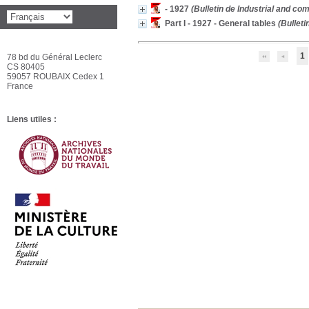
- 1927
(Bulletin de Industrial and c
Part I - 1927 - General tables
(Bulleti
1
78 bd du Général Leclerc
CS 80405
59057 ROUBAIX Cedex 1
France
Liens utiles :