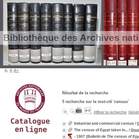
Bibliothèque des Archives nat
A-
A
A+
Résultat de la recherche
5
recherche sur le mot-clé
'census'
Affiner la recherche
Génére
Industrial and commercial census
/
G
The census of Egypt taken in...
/
Gouv
- 1907
(Bulletin de The census of Egyp