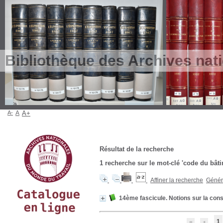
Bibliothèque des Archives nat
A-
A
A+
Résultat de la recherche
1
recherche sur le mot-clé
'code du bâti
Affiner la recherche
Génére
14ème fascicule. Notions sur la cons
1