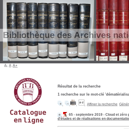
Bibliothèque des Archives nat
A-
A
A+
Résultat de la recherche
1
recherche sur le mot-clé
'dématérialis
Affiner la recherche
Génére
65 - septembre 2019 - Cloud et zéro 
d'études et de réalisations en documentati