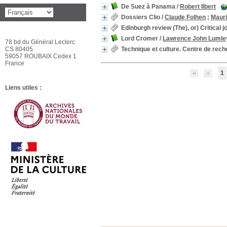
De Suez à Panama
/
Robert Ilbert
Dossiers Clio
/
Claude Folhen
;
Maur
Edinburgh review (The), or) Critical j
Lord Cromer
/
Lawrence John Lumle
78 bd du Général Leclerc
CS 80405
Technique et culture. Centre de rec
59057 ROUBAIX Cedex 1
France
1
Liens utiles :