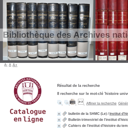
Bibliothèque des Archives nat
A-
A
A+
Résultat de la recherche
8
recherche sur le mot-clé
'histoire univ
Affiner la recherche
Génére
bulletin de la SHMC (Le)
/
Institut d'
Bulletin trimestriel de l'institut d'hi
Cahiers de l'institut d'histoire du te