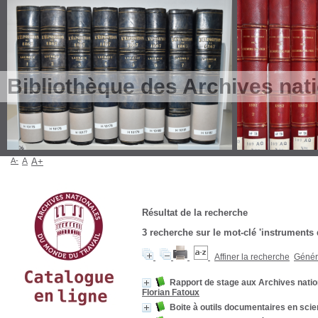
Bibliothèque des Archives nat
A-
A
A+
Résultat de la recherche
3
recherche sur le mot-clé
'instruments 
Affiner la recherche
Génére
Rapport de stage aux Archives natio
Florian Fatoux
Boite à outils documentaires en scie