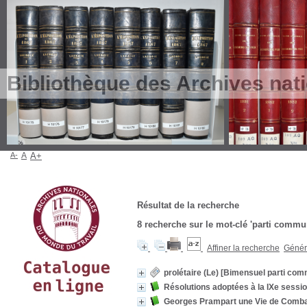
Bibliothèque des Archives nat
A-
A
A+
Résultat de la recherche
8
recherche sur le mot-clé
'parti commu
Affiner la recherche
Génére
prolétaire (Le) [Bimensuel parti co
Résolutions adoptées à la IXe session
Georges Prampart une Vie de Combat