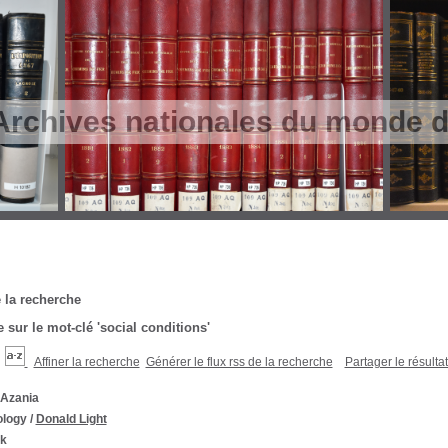
Archives nationales du monde du
 la recherche
 sur le mot-clé
'social conditions'
Affiner la recherche
Générer le flux rss de la recherche
Partager le résulta
 Azania
ology
/
Donald Light
k