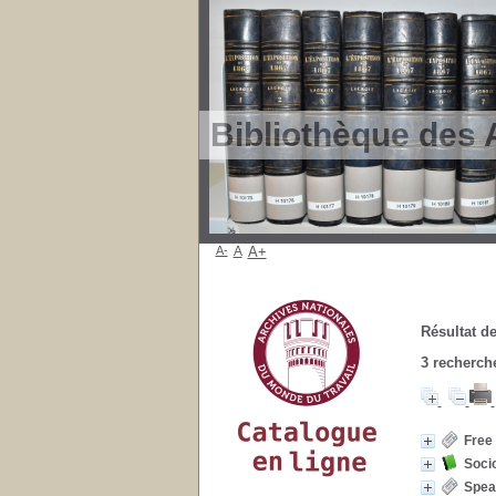
Bibliothèque des 
A-
A
A+
Résultat de
3
recherche
Free
Soci
Spea