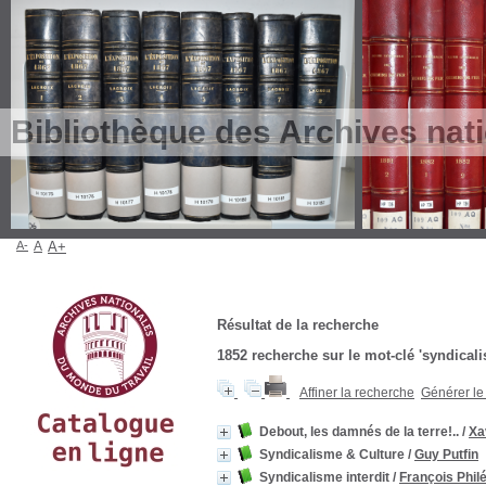
Bibliothèque des Archives nat
A-
A
A+
Résultat de la recherche
1852
recherche sur le mot-clé
'syndical
Affiner la recherche
Générer le 
Debout, les damnés de la terre!..
/
Xa
Syndicalisme & Culture
/
Guy Putfin
Syndicalisme interdit
/
François Phi