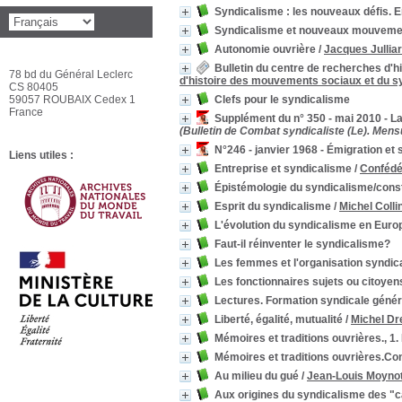
Syndicalisme : les nouveaux défis. 
Syndicalisme et nouveaux mouveme
Autonomie ouvrière
/
Jacques Jullia
Bulletin du centre de recherches d
78 bd du Général Leclerc
d'histoire des mouvements sociaux et du s
CS 80405
59057 ROUBAIX Cedex 1
Clefs pour le syndicalisme
France
Supplément du n° 350 - mai 2010 - L
(Bulletin de Combat syndicaliste (Le). Mensu
N°246 - janvier 1968 - Émigration et
Liens utiles :
Entreprise et syndicalisme
/
Confédér
Épistémologie du syndicalisme/constru
Esprit du syndicalisme
/
Michel Colli
L'évolution du syndicalisme en Euro
Faut-il réinventer le syndicalisme?
Les femmes et l'organisation syndic
Les fonctionnaires sujets ou citoyen
Lectures. Formation syndicale génér
Liberté, égalité, mutualité
/
Michel Dr
Mémoires et traditions ouvrières., 1.
Mémoires et traditions ouvrières.Con
Au milieu du gué
/
Jean-Louis Moyno
Aux origines du syndicalisme des "ca