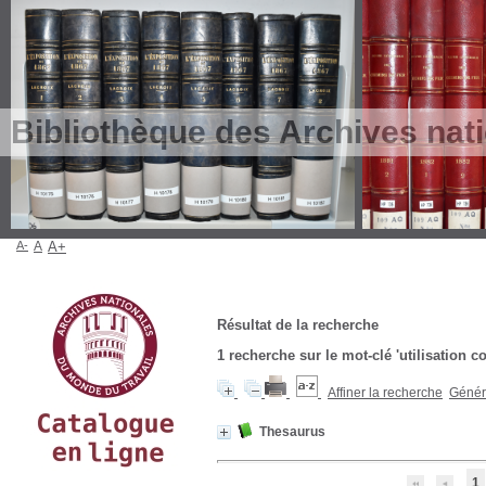
Bibliothèque des Archives nat
A-
A
A+
Résultat de la recherche
1
recherche sur le mot-clé
'utilisation 
Affiner la recherche
Génére
Thesaurus
1