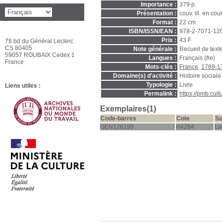
Importance :
379 p.
Présentation :
couv. ill. en coul
Format :
22 cm
ISBN/ISSN/EAN :
978-2-7071-12
Prix :
43 F
78 bd du Général Leclerc
CS 80405
Note générale :
Recueil de text
59057 ROUBAIX Cedex 1
Langues :
Français (
fre
)
France
Mots-clés :
France
1789-17
Domaine(s) d'activité :
Histoire sociale
Typologie :
Livre
Liens utiles :
Permalink :
https://pmb.cul
Exemplaires(1)
Code-barres
Cote
Su
GEN126199
H4284
Li