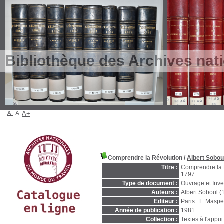
Bibliothèque des Archives nat
A-
A
A+
Comprendre la Révolution
/
Albert Sobou
Titre :
Comprendre la R
1797
Type de document :
Ouvrage et Inve
Auteurs :
Albert Soboul 
Editeur :
Paris : F. Masp
Année de publication :
1981
Collection :
Textes à l'appui