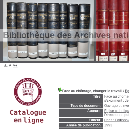
Bibliothèque des Archives nat
A-
A
A+
Face au chômage, changer le travail.
/
Eg
Titre :
Face au chômage
s'expriment ; d
Type de document :
Ouvrage et Inve
Auteurs :
Eglise catholiq
Directeur de pu
Editeur :
Paris : Editions
Année de publication :
1993