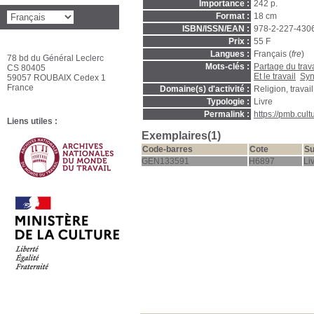
Importance :
242 p.
Format :
18 cm
ISBN/ISSN/EAN :
978-2-227-430
Prix :
55 F
Langues :
Français (
fre
)
78 bd du Général Leclerc
Mots-clés :
Partage du trava
CS 80405
Et le travail
Syn
59057 ROUBAIX Cedex 1
France
Domaine(s) d'activité :
Religion, travail
Typologie :
Livre
Permalink :
https://pmb.cul
Liens utiles :
Exemplaires(1)
Code-barres
Cote
Su
GEN133591
H6897
Li