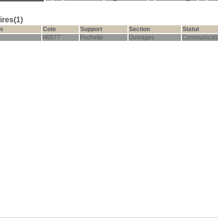
res(1)
s
Cote
Support
Section
Statut
H0577
Pochette
Ouvrages
Communicab