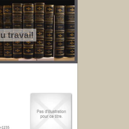
 travail
d=1155