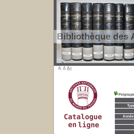
Bibliothèque des 
A-
A
A+
Peignage
Typ
Année 