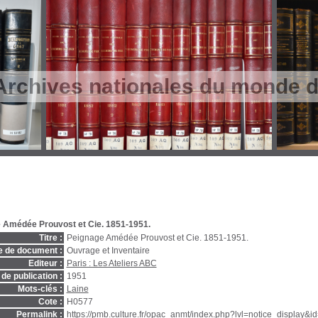
Archives nationales du monde du
 Amédée Prouvost et Cie. 1851-1951.
Titre :
Peignage Amédée Prouvost et Cie. 1851-1951.
e de document :
Ouvrage et Inventaire
Editeur :
Paris : Les Ateliers ABC
de publication :
1951
Mots-clés :
Laine
Cote :
H0577
Permalink :
https://pmb.culture.fr/opac_anmt/index.php?lvl=notice_display&i