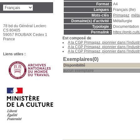
Format :
A4
Langues :
Français (
fre
)
Mots-clés :
Primagaz
métal
Domaine(s) d'activité :
Métallurgie
78 bd du Général Leclerc
Typologie :
Documentation
CS 80405
Permalink :
https://pmb.cul
59057 ROUBAIX Cedex 1
Est composé de
France
A la CGP Primagaz, pionnier dans l'indust
A la CGP Primagaz, pionnier dans l'indust
A la CGP Primagaz, pionnier dans l'indust
Liens utiles :
Exemplaires(0)
Disponibilité
aucun exemplaire