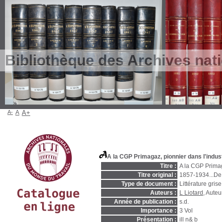
Bibliothèque des Archives nat
A-
A
A+
A la CGP Primagaz, pionnier dans l'indus
Titre :
A la CGP Primag
Titre original :
1857-1934...De L
Type de document :
Littérature grise
Auteurs :
L Liotard
, Auteu
Année de publication :
s.d.
Importance :
3 Vol
Présentation :
ill n& b