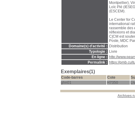
Montpellier), Vi
Loïc Plé (IESEG
(ESCEM).
Le Center for 
international r
rassemble des e
réflexions et d
C|CM est souten
Poste, MDC Par
Domaine(s) d'activité :
Distribution
Typologie :
Livre
En ligne :
http://www.pea
Permalink :
https://pmb.cul
Exemplaires(1)
Code-barres
Cote
Su
ghn01
H7350
Li
Archives n