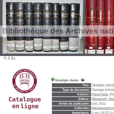
Bibliothèque des Archives nat
A-
A
A+
Stratégie clients
Titre :
Stratégie client
Type de document :
Ouvrage et Inve
Auteurs :
Pierre Volle
, Di
Editeur :
[Montreuil] : Pe
Année de publication :
cop. 2012
Collection :
Management en
Importance :
1 vol. (VI-217 p.