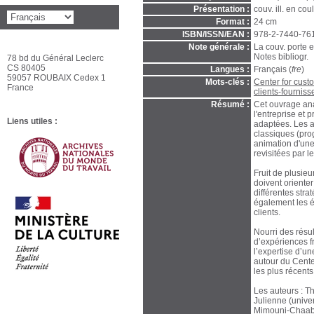
Présentation :
couv. ill. en coul
Format :
24 cm
ISBN/ISSN/EAN :
978-2-7440-76
Note générale :
La couv. porte e
Notes bibliogr.
78 bd du Général Leclerc
CS 80405
Langues :
Français (
fre
)
59057 ROUBAIX Cedex 1
Mots-clés :
Center for cus
France
clients-fourniss
Résumé :
Cet ouvrage anal
l'entreprise et 
Liens utiles :
adaptées. Les au
classiques (pro
animation d'une
revisitées par l
Fruit de plusie
doivent orienter
différentes stra
également les ét
clients.
Nourri des résul
d’expériences f
l’expertise d’u
autour du Cente
les plus récents
Les auteurs : Th
Julienne (univer
Mimouni-Chaaban