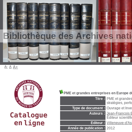
Bibliothèque des Archives nat
A-
A
A+
PME et grandes entreprises en Europe d
Titre :
PME et grandes 
stratégies, per
Type de document :
Ouvrage et Inve
Auteurs :
Jean-François E
Éditeur scientif
Editeur :
Villeneuve-d'As
Année de publication :
2012