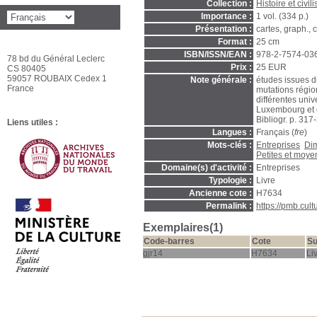
Collection :
Histoire et civi
Importance :
1 vol. (334 p.)
Présentation :
cartes, graph., c
Format :
25 cm
ISBN/ISSN/EAN :
978-2-7574-03
78 bd du Général Leclerc
Prix :
25 EUR
CS 80405
59057 ROUBAIX Cedex 1
Note générale :
études issues d
France
mutations régi
différentes univ
Luxembourg et
Bibliogr. p. 317
Liens utiles :
Langues :
Français (
fre
)
Mots-clés :
Entreprises
Di
Petites et moye
Domaine(s) d'activité :
Entreprises
Typologie :
Livre
Ancienne cote :
H7634
Permalink :
https://pmb.cul
Exemplaires(1)
Code-barres
Cote
Su
gjr14
H7634
Li